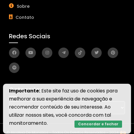
Sobre
Contato
Redes Sociais
Categorias
Importante:
Este site faz uso de cookies para
melhorar a sua experiência de navegação e
Categorias
recomendar conteúdo de seu interesse. Ao
utilizar nossos sites, você concorda com tal
monitoramento.
Concordar e fechar
© Alcateia De Monstros - Todos Os Direitos Reservados - 2024