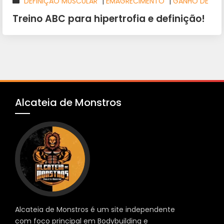
DEFINIÇÃO MUSCULAR
|
EMAGRECIMENTO
|
GANHO DE
MASSA MUSCULAR
|
MUSCULAÇÃO
|
TREINO
|
TREINOS
Treino ABC para hipertrofia e definição!
ABC
Alcateia de Monstros
Alcateia de Monstros é um site independente
com foco principal em Bodybuilding e