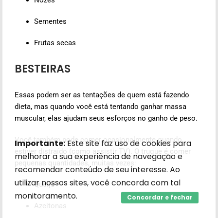
Sementes
Frutas secas
BESTEIRAS
Essas podem ser as tentações de quem está fazendo
dieta, mas quando você está tentando ganhar massa
muscular, elas ajudam seus esforços no ganho de peso.
Você também pode comer ocasionalmente quando
Importante:
Este site faz uso de cookies para
estiver distraído (como assistir TV).
O truque é comer
melhorar a sua experiência de navegação e
pequenas quantidades, muitas vezes:
recomendar conteúdo de seu interesse. Ao
utilizar nossos sites, você concorda com tal
Queijo
monitoramento.
Concordar e fechar
Azeitonas