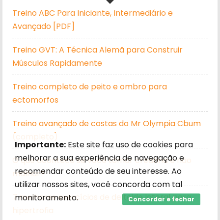
Treino ABC Para Iniciante, Intermediário e
Avançado [PDF]
Treino GVT: A Técnica Alemã para Construir
Músculos Rapidamente
Treino completo de peito e ombro para
ectomorfos
Treino avançado de costas do Mr Olympia Cbum
(completo)
Importante:
Este site faz uso de cookies para
melhorar a sua experiência de navegação e
O que acontece se você tomar creatina e não
recomendar conteúdo de seu interesse. Ao
malhar?
utilizar nossos sites, você concorda com tal
7 melhores exercícios de deltoide lateral para
monitoramento.
Concordar e fechar
hipertrofia