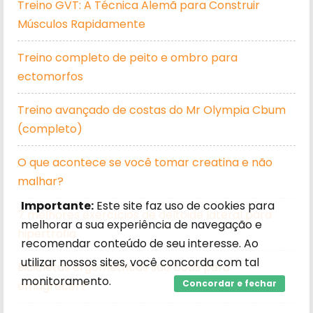
Treino GVT: A Técnica Alemã para Construir
Músculos Rapidamente
Treino completo de peito e ombro para
ectomorfos
Treino avançado de costas do Mr Olympia Cbum
(completo)
O que acontece se você tomar creatina e não
malhar?
Importante:
Este site faz uso de cookies para
7 melhores exercícios de deltoide lateral para
melhorar a sua experiência de navegação e
hipertrofia
recomendar conteúdo de seu interesse. Ao
utilizar nossos sites, você concorda com tal
Bicicletas ergométricas são boas para
monitoramento.
Concordar e fechar
emagrecer?